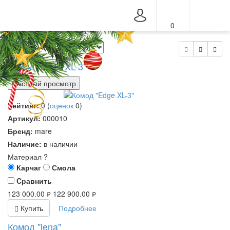
0
Меню
Комод "Edge XL-3"
Быстрый просмотр
Рейтинг:
0
(
оценок
0
)
Артикул:
000010
Бренд:
mare
Наличие:
в наличии
Материал
?
Карчаг
Смола
Cравнить
123 000.00
122 900.00
руб.
руб.
Купить
Подробнее
Комод "lena"