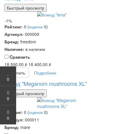
Быстрый просмотр
-1%
Рейтинг:
0
(
оценок
0
)
Артикул:
000009
Бренд:
freedom
Наличие:
в наличии
Cравнить
18 500.00
18 400.00
руб.
руб.
Купить
Подробнее
0
Комод "Meganom mushrooms XL"
Быстрый просмотр
0
Рейтинг:
0
(
оценок
0
)
0
Артикул:
000011
Бренд:
mare