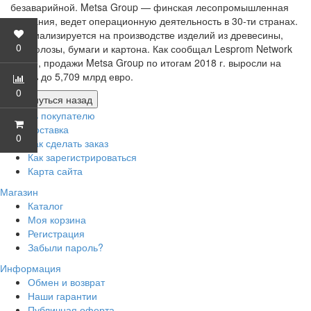
безаварийной. Metsa Group — финская лесопромышленная
компания, ведет операционную деятельность в 30-ти странах.
Специализируется на производстве изделий из древесины,
0
целлюлозы, бумаги и картона. Как сообщал Lesprom Network
ранее, продажи Metsa Group по итогам 2018 г. выросли на
13,3% до 5,709 млрд евро.
0
Помощь покупателю
Доставка
0
Как сделать заказ
Как зарегистрироваться
Карта сайта
Магазин
Каталог
Моя корзина
Регистрация
Забыли пароль?
Информация
Обмен и возврат
Наши гарантии
Публичная оферта