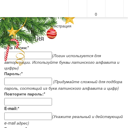
0
Меню
Главная
—
Магазин
—
Регистрация
Регистрация
Ваш Логин:
*
(Логин используется для
авторизации. Используйте буквы латинского алфавита и
цифры)
Пароль:
*
(Придумайте сложный для подбора
пароль, состоящий из букв латинского алфавита и цифр)
Повторите пароль:
*
E-mail:
*
(Укажите реальный и действующий
e-mail адрес)